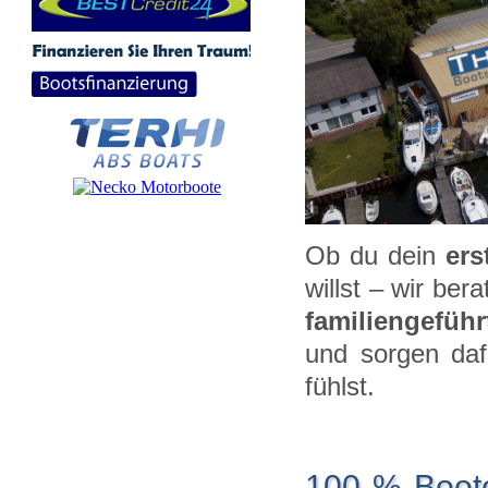
Ob du dein
ers
willst – wir be
familiengefüh
und sorgen daf
fühlst.
100 % Boot